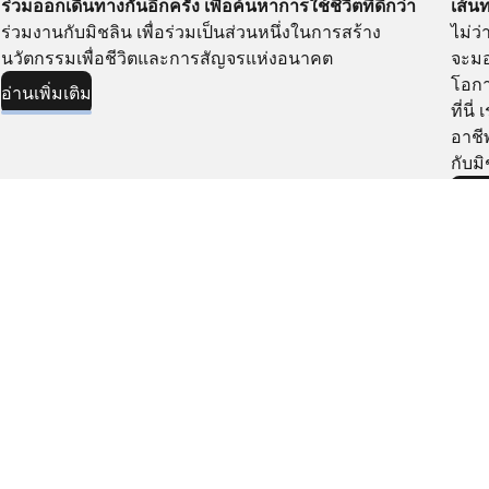
เส้น
ร่วมออกเดินทางกันอีกครั้ง เพื่อค้นหาการใช้ชีวิตที่ดีกว่า
ไม่ว
ร่วมงานกับมิชลิน เพื่อร่วมเป็นส่วนหนึ่งในการสร้าง
จะม
นวัตกรรมเพื่อชีวิตและการสัญจรแห่งอนาคต
โอกา
อ่านเพิ่มเติม
ที่น
อาชี
กับมิ
อ่านเ
มิชลินในนานาประเทศทั่วโลก